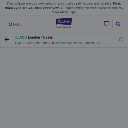
Πλατφόρμα αγοράς εισιτηρίων για ζωντανές εκδηλώσεις από το 2009.
Κάθε
υ οι φαν αγοράζουν και πουλούν εισιτή
παραγγελία είναι 100% εγγυημένη.
Οι τιμές ενδέχεται να διαφέρουν από την
oνομαστική τιμή.
StubHub - Όπου 
Μενού
6LACK
London Tickets
Πέμ, 01 Οκτ 2026
•
19:00
at
O2 Academy Brixton
,
London
,
LND