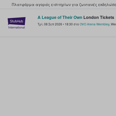
Πλατφόρμα αγοράς εισιτηρίων για ζωντανές εκδηλώσει
A League of Their Own
London Tickets
StubHub - Όπου οι φαν αγοράζ
Τρί, 08 Σεπ 2026
•
18:30
στο
OVO Arena Wembley
,
We