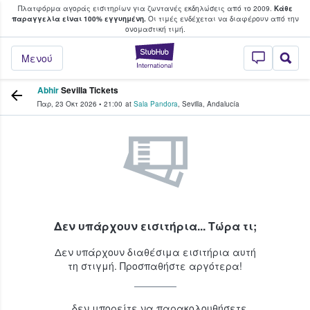
Πλατφόρμα αγοράς εισιτηρίων για ζωντανές εκδηλώσεις από το 2009.
Κάθε
υ οι φαν αγοράζουν και πουλούν εισιτή
παραγγελία είναι 100% εγγυημένη.
Οι τιμές ενδέχεται να διαφέρουν από την
oνομαστική τιμή.
StubHub - Όπου 
Μενού
Abhir
Sevilla Tickets
Παρ, 23 Οκτ 2026
•
21:00
at
Sala Pandora
,
Sevilla
,
Andalucía
Δεν υπάρχουν εισιτήρια... Τώρα τι;
Δεν υπάρχουν διαθέσιμα εισιτήρια αυτή
τη στιγμή. Προσπαθήστε αργότερα!
...δεν μπορείτε να παρακολουθήσετε