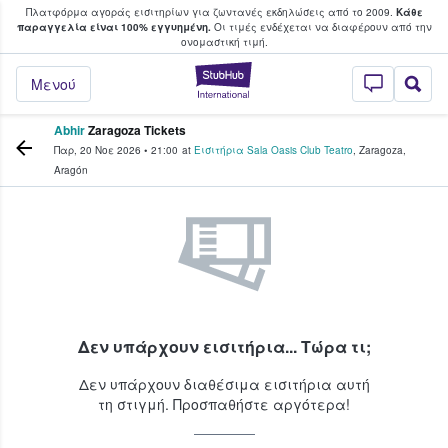
Πλατφόρμα αγοράς εισιτηρίων για ζωντανές εκδηλώσεις από το 2009.
Κάθε
υ οι φαν αγοράζουν και πουλούν εισιτή
παραγγελία είναι 100% εγγυημένη.
Οι τιμές ενδέχεται να διαφέρουν από την
oνομαστική τιμή.
StubHub - Όπου 
Μενού
Abhir
Zaragoza Tickets
Παρ, 20 Νοε 2026
•
21:00
at
Εισιτήρια Sala Oasis Club Teatro
,
Zaragoza
,
Aragón
Δεν υπάρχουν εισιτήρια... Τώρα τι;
Δεν υπάρχουν διαθέσιμα εισιτήρια αυτή
τη στιγμή. Προσπαθήστε αργότερα!