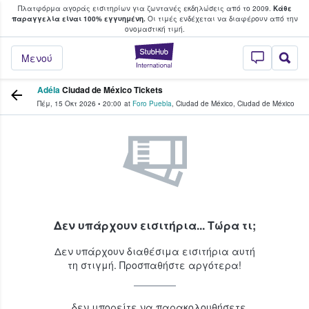
Πλατφόρμα αγοράς εισιτηρίων για ζωντανές εκδηλώσεις από το 2009.
Κάθε
υ οι φαν αγοράζουν και πουλούν εισιτή
παραγγελία είναι 100% εγγυημένη.
Οι τιμές ενδέχεται να διαφέρουν από την
oνομαστική τιμή.
StubHub - Όπου 
Μενού
Adéla
Ciudad de México Tickets
Πέμ, 15 Οκτ 2026
•
20:00
at
Foro Puebla
,
Ciudad de México
,
Ciudad de México
Δεν υπάρχουν εισιτήρια... Τώρα τι;
Δεν υπάρχουν διαθέσιμα εισιτήρια αυτή
τη στιγμή. Προσπαθήστε αργότερα!
...δεν μπορείτε να παρακολουθήσετε