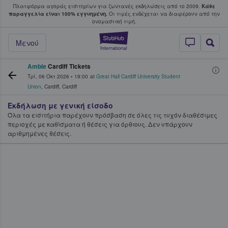
Πλατφόρμα αγοράς εισιτηρίων για ζωντανές εκδηλώσεις από το 2009.
Κάθε
υ οι φαν αγοράζουν και πουλούν εισιτή
παραγγελία είναι 100% εγγυημένη.
Οι τιμές ενδέχεται να διαφέρουν από την
oνομαστική τιμή.
StubHub - Όπου 
Μενού
Amble
Cardiff Tickets
Τρί, 06 Οκτ 2026
•
19:00
at
Great Hall Cardiff University Student
Union
,
Cardiff
,
Cardiff
Εκδήλωση με γενική είσοδο
Όλα τα εισιτήρια παρέχουν πρόσβαση σε όλες τις τυχόν διαθέσιμες
περιοχές με καθίσματα ή θέσεις για όρθιους. Δεν υπάρχουν
αριθμημένες θέσεις.