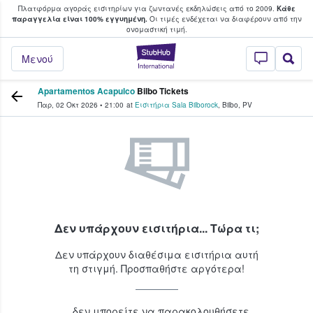
Πλατφόρμα αγοράς εισιτηρίων για ζωντανές εκδηλώσεις από το 2009.
Κάθε
υ οι φαν αγοράζουν και πουλούν εισιτή
παραγγελία είναι 100% εγγυημένη.
Οι τιμές ενδέχεται να διαφέρουν από την
oνομαστική τιμή.
StubHub - Όπου 
Μενού
Apartamentos Acapulco
Bilbo Tickets
Παρ, 02 Οκτ 2026
•
21:00
at
Εισιτήρια Sala Bilborock
,
Bilbo
,
PV
Δεν υπάρχουν εισιτήρια... Τώρα τι;
Δεν υπάρχουν διαθέσιμα εισιτήρια αυτή
τη στιγμή. Προσπαθήστε αργότερα!
...δεν μπορείτε να παρακολουθήσετε