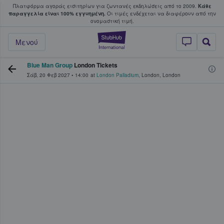
Πλατφόρμα αγοράς εισιτηρίων για ζωντανές εκδηλώσεις από το 2009.
Κάθε
υ οι φαν αγοράζουν και πουλούν εισιτή
παραγγελία είναι 100% εγγυημένη.
Οι τιμές ενδέχεται να διαφέρουν από την
oνομαστική τιμή.
StubHub - Όπου 
Μενού
Blue Man Group
London Tickets
Σάβ, 20 Φεβ 2027
•
14:00
at
London Palladium
,
London
,
London