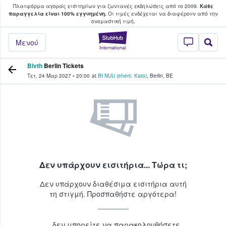
Πλατφόρμα αγοράς εισιτηρίων για ζωντανές εκδηλώσεις από το 2009.
Κάθε
υ οι φαν αγοράζουν και πουλούν εισιτή
παραγγελία είναι 100% εγγυημένη.
Οι τιμές ενδέχεται να διαφέρουν από την
oνομαστική τιμή.
StubHub - Όπου 
Μενού
Blvth
Berlin Tickets
Τετ, 24 Μαρ 2027
•
20:00
at
BI NUU (ehem. Kato)
,
Berlin
,
BE
Δεν υπάρχουν εισιτήρια... Τώρα τι;
Δεν υπάρχουν διαθέσιμα εισιτήρια αυτή
τη στιγμή. Προσπαθήστε αργότερα!
...δεν μπορείτε να παρακολουθήσετε