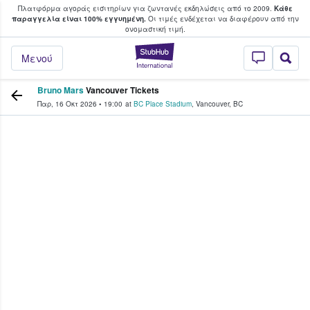
Πλατφόρμα αγοράς εισιτηρίων για ζωντανές εκδηλώσεις από το 2009.
Κάθε
υ οι φαν αγοράζουν και πουλούν εισιτή
παραγγελία είναι 100% εγγυημένη.
Οι τιμές ενδέχεται να διαφέρουν από την
oνομαστική τιμή.
StubHub - Όπου 
Μενού
Bruno Mars
Vancouver Tickets
Παρ, 16 Οκτ 2026
•
19:00
at
BC Place Stadium
,
Vancouver
,
BC