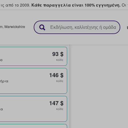
ς από το 2009.
Κάθε παραγγελία είναι 100% εγγυημένη.
Οι 
ουν και πουλούν εισιτήρια
am
,
Warwickshire
93 $
ιο
κάθε
146 $
ιτήρια
κάθε
147 $
ια
κάθε