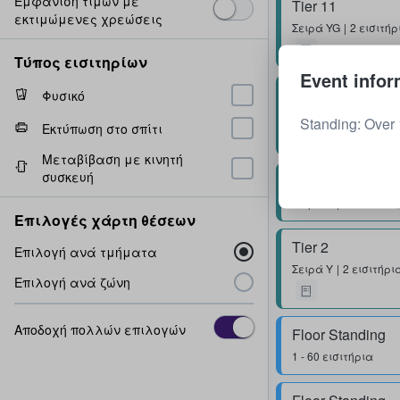
Εμφάνιση τιμών με
Tier 11
εκτιμώμενες χρεώσεις
Σειρά
YG
2 εισιτήρ
Τύπος εισιτηρίων
Event infor
Tier 11
Φυσικό
Σειρά
YF
2 εισιτήρ
Standing: Over 
Εκτύπωση στο σπίτι
Μεταβίβαση με κινητή
συσκευή
Tier 11
Σειρά
S
1 - 4 εισιτ
Επιλογές χάρτη θέσεων
Tier 2
Επιλογή ανά τμήματα
Σειρά
Y
2 εισιτήρι
Επιλογή ανά ζώνη
Αποδοχή πολλών επιλογών
Floor Standing
1 - 60 εισιτήρια