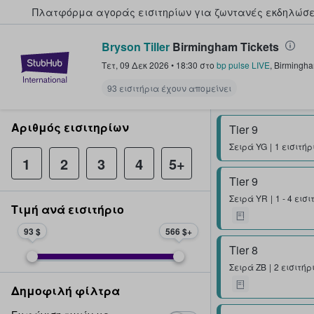
Πλατφόρμα αγοράς εισιτηρίων για ζωντανές εκδηλώσει
Bryson Tiller
Birmingham Tickets
StubHub - Όπου οι φαν αγοράζ
Τετ, 09 Δεκ 2026
•
18:30
στο
bp pulse LIVE
,
Birmingh
93 εισιτήρια έχουν απομείνει
Αριθμός εισιτηρίων
Tier 9
Σειρά
YG
1 εισιτήρ
1
2
3
4
5+
Tier 9
Σειρά
YR
1 - 4 εισ
Τιμή ανά εισιτήριο
93 $
566 $
Tier 8
Σειρά
ZB
2 εισιτήρ
Δημοφιλή φίλτρα