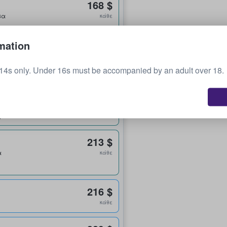
168 $
ια
κάθε
mation
168 $
ια
κάθε
14s only. Under 16s must be accompanied by an adult over 18.
189 $
ήρια
κάθε
213 $
α
κάθε
216 $
κάθε