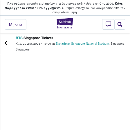
Πλατφόρμα αγοράς εισιτηρίων για ζωντανές εκδηλώσεις από το 2009.
Κάθε
υ οι φαν αγοράζουν και πουλούν εισιτή
παραγγελία είναι 100% εγγυημένη.
Οι τιμές ενδέχεται να διαφέρουν από την
oνομαστική τιμή.
StubHub - Όπου 
Μενού
BTS
Singapore Tickets
Κυρ, 20 Δεκ 2026
•
19:00
at
Εισιτήρια Singapore National Stadium
,
Singapore
,
Singapore