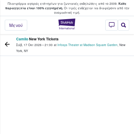
Πλατφόρμα αγοράς εισιτηρίων για ζωντανές εκδηλώσεις από το 2009.
Κάθε
υ οι φαν αγοράζουν και πουλούν εισιτή
παραγγελία είναι 100% εγγυημένη.
Οι τιμές ενδέχεται να διαφέρουν από την
oνομαστική τιμή.
StubHub - Όπου 
Μενού
Camilo
New York Tickets
Σάβ, 17 Οκτ 2026
•
21:00
at
Infosys Theater at Madison Square Garden
,
New
York
,
NY