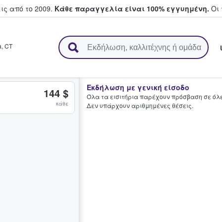
ς από το 2009.
Κάθε παραγγελία είναι 100% εγγυημένη.
Οι 
ουν και πουλούν εισιτήρια
a
,
CT
Εκδήλωση με γενική είσοδο
144 $
Όλα τα εισιτήρια παρέχουν πρόσβαση σε όλες
κάθε
Δεν υπάρχουν αριθμημένες θέσεις.