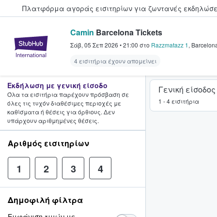
Πλατφόρμα αγοράς εισιτηρίων για ζωντανές εκδηλώσει
Camin
Barcelona Tickets
StubHub - Όπου οι φαν αγοράζ
Σάβ, 05 Σεπ 2026
•
21:00
στο
Razzmatazz 1
,
Barcelon
4 εισιτήρια έχουν απομείνει
Εκδήλωση με γενική είσοδο
Γενική είσοδος
Όλα τα εισιτήρια παρέχουν πρόσβαση σε
1 - 4 εισιτήρια
όλες τις τυχόν διαθέσιμες περιοχές με
καθίσματα ή θέσεις για όρθιους. Δεν
υπάρχουν αριθμημένες θέσεις.
Αριθμός εισιτηρίων
1
2
3
4
Δημοφιλή φίλτρα
Εμφάνιση τιμών με