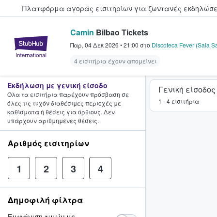
Πλατφόρμα αγοράς εισιτηρίων για ζωντανές εκδηλώσει
Camin
Bilbao Tickets
StubHub - Όπου οι φαν αγοράζ
Παρ, 04 Δεκ 2026
•
21:00
στο
Discoteca Fever (Sala S
4 εισιτήρια έχουν απομείνει
Εκδήλωση με γενική είσοδο
Γενική είσοδος
Όλα τα εισιτήρια παρέχουν πρόσβαση σε
1 - 4 εισιτήρια
όλες τις τυχόν διαθέσιμες περιοχές με
καθίσματα ή θέσεις για όρθιους. Δεν
υπάρχουν αριθμημένες θέσεις.
Αριθμός εισιτηρίων
1
2
3
4
Δημοφιλή φίλτρα
Εμφάνιση τιμών με