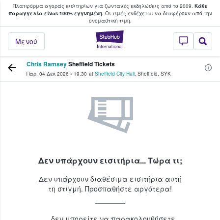
Πλατφόρμα αγοράς εισιτηρίων για ζωντανές εκδηλώσεις από το 2009.
Κάθε
υ οι φαν αγοράζουν και πουλούν εισιτή
παραγγελία είναι 100% εγγυημένη.
Οι τιμές ενδέχεται να διαφέρουν από την
oνομαστική τιμή.
StubHub - Όπου 
Μενού
Chris Ramsey
Sheffield Tickets
Παρ, 04 Δεκ 2026
•
19:30
at
Sheffield City Hall
,
Sheffield
,
SYK
Δεν υπάρχουν εισιτήρια... Τώρα τι;
Δεν υπάρχουν διαθέσιμα εισιτήρια αυτή
τη στιγμή. Προσπαθήστε αργότερα!
...δεν μπορείτε να παρακολουθήσετε