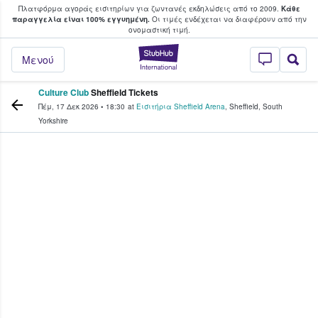
Πλατφόρμα αγοράς εισιτηρίων για ζωντανές εκδηλώσεις από το 2009.
Κάθε
υ οι φαν αγοράζουν και πουλούν εισιτή
παραγγελία είναι 100% εγγυημένη.
Οι τιμές ενδέχεται να διαφέρουν από την
oνομαστική τιμή.
StubHub - Όπου 
Μενού
Culture Club
Sheffield Tickets
Πέμ, 17 Δεκ 2026
•
18:30
at
Εισιτήρια Sheffield Arena
,
Sheffield
,
South
Yorkshire