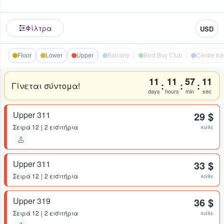
Φίλτρα
USD
Floor
Lower
Upper
Balcony
Best Buy Club
Centre Ice 
11
11
57
11
:
:
:
Γίνεται σύντομα!
days
hours
min
sec
Upper 311
29 $
Σειρά
12
2 εισιτήρια
κάθε
Upper 311
33 $
Σειρά
12
2 εισιτήρια
κάθε
Upper 319
36 $
Σειρά
12
2 εισιτήρια
κάθε