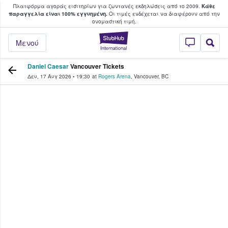
Πλατφόρμα αγοράς εισιτηρίων για ζωντανές εκδηλώσεις από το 2009.
Κάθε
υ οι φαν αγοράζουν και πουλούν εισιτή
παραγγελία είναι 100% εγγυημένη.
Οι τιμές ενδέχεται να διαφέρουν από την
oνομαστική τιμή.
StubHub - Όπου 
Μενού
Daniel Caesar
Vancouver Tickets
Δευ, 17 Αυγ 2026
•
19:30
at
Rogers Arena
,
Vancouver
,
BC