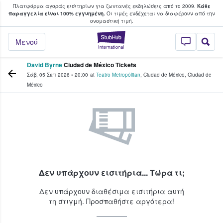
Πλατφόρμα αγοράς εισιτηρίων για ζωντανές εκδηλώσεις από το 2009.
Κάθε
υ οι φαν αγοράζουν και πουλούν εισιτή
παραγγελία είναι 100% εγγυημένη.
Οι τιμές ενδέχεται να διαφέρουν από την
oνομαστική τιμή.
StubHub - Όπου 
Μενού
David Byrne
Ciudad de México Tickets
Σάβ, 05 Σεπ 2026
•
20:00
at
Teatro Metropólitan
,
Ciudad de México
,
Ciudad de
México
Δεν υπάρχουν εισιτήρια... Τώρα τι;
Δεν υπάρχουν διαθέσιμα εισιτήρια αυτή
τη στιγμή. Προσπαθήστε αργότερα!