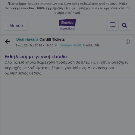
Πλατφόρμα αγοράς εισιτηρίων για ζωντανές εκδηλώσεις από το 2009.
Κάθε
υ οι φαν αγοράζουν και πουλούν εισιτή
παραγγελία είναι 100% εγγυημένη.
Οι τιμές ενδέχεται να διαφέρουν από την
oνομαστική τιμή.
StubHub - Όπου 
Μενού
Deaf Havana
Cardiff Tickets
Παρ, 23 Οκτ 2026
•
19:00
at
Tramshed Cardiff
,
Cardiff
,
CRF
Εκδήλωση με γενική είσοδο
Όλα τα εισιτήρια παρέχουν πρόσβαση σε όλες τις τυχόν διαθέσιμες
περιοχές με καθίσματα ή θέσεις για όρθιους. Δεν υπάρχουν
αριθμημένες θέσεις.