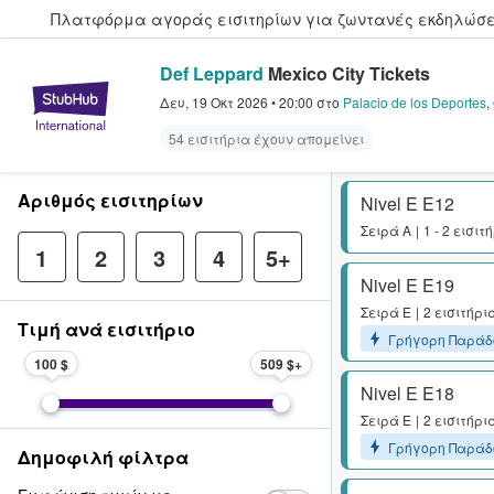
Πλατφόρμα αγοράς εισιτηρίων για ζωντανές εκδηλώσει
Def Leppard
Mexico City Tickets
StubHub - Όπου οι φαν αγοράζ
Δευ, 19 Οκτ 2026
•
20:00
στο
Palacio de los Deportes
,
54 εισιτήρια έχουν απομείνει
Αριθμός εισιτηρίων
Nivel E E12
Σειρά
A
1 - 2 εισιτ
1
2
3
4
5+
Nivel E E19
Σειρά
E
2 εισιτήρι
Τιμή ανά εισιτήριο
Γρήγορη Παράδ
100 $
509 $
Nivel E E18
Σειρά
E
2 εισιτήρι
Γρήγορη Παράδ
Δημοφιλή φίλτρα