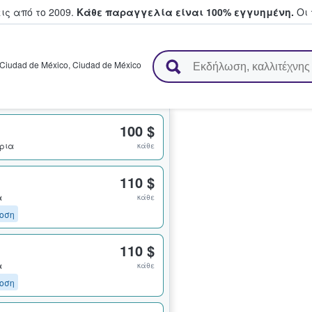
ς από το 2009.
Κάθε παραγγελία είναι 100% εγγυημένη.
Οι 
ουν και πουλούν εισιτήρια
Ciudad de México
,
Ciudad de México
100 $
ήρια
κάθε
110 $
α
κάθε
οση
110 $
α
κάθε
οση