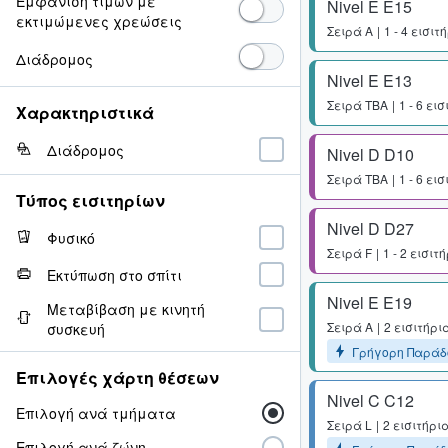
Εμφάνιση τιμών με
Nivel E E15
εκτιμώμενες χρεώσεις
Σειρά
A
1 - 4 εισιτ
Διάδρομος
Nivel E E13
Σειρά
TBA
1 - 6 ει
Χαρακτηριστικά
Διάδρομος
Nivel D D10
Σειρά
TBA
1 - 6 ει
Τύπος εισιτηρίων
Nivel D D27
Φυσικό
Σειρά
F
1 - 2 εισιτ
Εκτύπωση στο σπίτι
Nivel E E19
Μεταβίβαση με κινητή
Σειρά
A
2 εισιτήρι
συσκευή
Γρήγορη Παράδ
Επιλογές χάρτη θέσεων
Nivel C C12
Επιλογή ανά τμήματα
Σειρά
L
2 εισιτήρι
Επιλογή ανά ζώνη