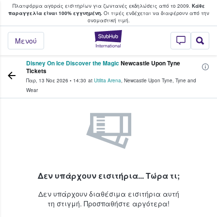
Πλατφόρμα αγοράς εισιτηρίων για ζωντανές εκδηλώσεις από το 2009.
Κάθε
υ οι φαν αγοράζουν και πουλούν εισιτή
παραγγελία είναι 100% εγγυημένη.
Οι τιμές ενδέχεται να διαφέρουν από την
oνομαστική τιμή.
StubHub - Όπου 
Μενού
Disney On Ice Discover the Magic
Newcastle Upon Tyne
Tickets
Παρ, 13 Νοε 2026
•
14:30
at
Utilita Arena
,
Newcastle Upon Tyne
,
Tyne and
Wear
Δεν υπάρχουν εισιτήρια... Τώρα τι;
Δεν υπάρχουν διαθέσιμα εισιτήρια αυτή
τη στιγμή. Προσπαθήστε αργότερα!