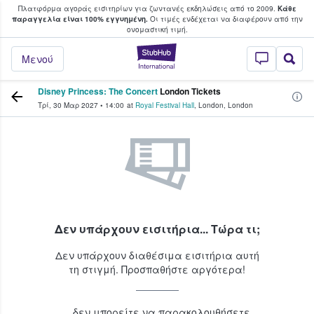
Πλατφόρμα αγοράς εισιτηρίων για ζωντανές εκδηλώσεις από το 2009.
Κάθε
υ οι φαν αγοράζουν και πουλούν εισιτή
παραγγελία είναι 100% εγγυημένη.
Οι τιμές ενδέχεται να διαφέρουν από την
oνομαστική τιμή.
StubHub - Όπου 
Μενού
Disney Princess: The Concert
London Tickets
Τρί, 30 Μαρ 2027
•
14:00
at
Royal Festival Hall
,
London
,
London
Δεν υπάρχουν εισιτήρια... Τώρα τι;
Δεν υπάρχουν διαθέσιμα εισιτήρια αυτή
τη στιγμή. Προσπαθήστε αργότερα!
...δεν μπορείτε να παρακολουθήσετε