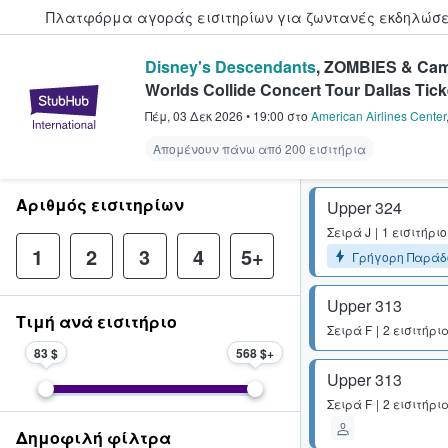
Πλατφόρμα αγοράς εισιτηρίων για ζωντανές εκδηλώσει
Disney's Descendants
, ZOMBIES & Ca
Worlds Collide Concert Tour Dallas Tick
StubHub - Όπου οι φαν αγοράζ
Πέμ, 03 Δεκ 2026
•
19:00
στο
American Airlines Center
Απομένουν πάνω από 200 εισιτήρια
Αριθμός εισιτηρίων
Upper 324
Σειρά
J
1 εισιτήριο
1
2
3
4
5+
Γρήγορη Παράδ
Upper 313
Τιμή ανά εισιτήριο
Σειρά
F
2 εισιτήρι
83 $
568 $
Upper 313
Σειρά
F
2 εισιτήρι
Δημοφιλή φίλτρα