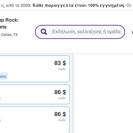
ς από το 2009.
Κάθε παραγγελία είναι 100% εγγυημένη.
Οι 
mp Rock:
ets
ουν και πουλούν εισιτήρια
,
Dallas
,
TX
83 $
κάθε
οση
86 $
α
κάθε
86 $
α
κάθε