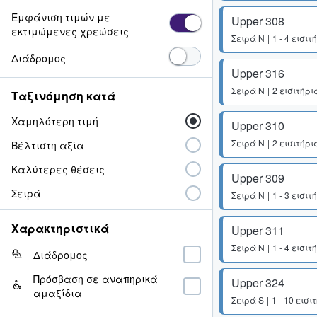
Εμφάνιση τιμών με
Upper 308
εκτιμώμενες χρεώσεις
Σειρά
N
1 - 4 εισιτ
Διάδρομος
Upper 316
Σειρά
N
2 εισιτήρι
Ταξινόμηση κατά
Χαμηλότερη τιμή
Upper 310
Σειρά
N
2 εισιτήρι
Βέλτιστη αξία
Καλύτερες θέσεις
Upper 309
Σειρά
Σειρά
N
1 - 3 εισιτ
Χαρακτηριστικά
Upper 311
Σειρά
N
1 - 4 εισιτ
Διάδρομος
Πρόσβαση σε αναπηρικά
Upper 324
αμαξίδια
Σειρά
S
1 - 10 εισι