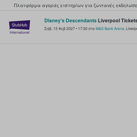
Πλατφόρμα αγοράς εισιτηρίων για ζωντανές εκδηλώσει
Disney's Descendants
Liverpool Ticket
StubHub - Όπου οι φαν αγοράζ
Σάβ, 13 Φεβ 2027
•
17:30
στο
M&S Bank Arena
,
Liverp