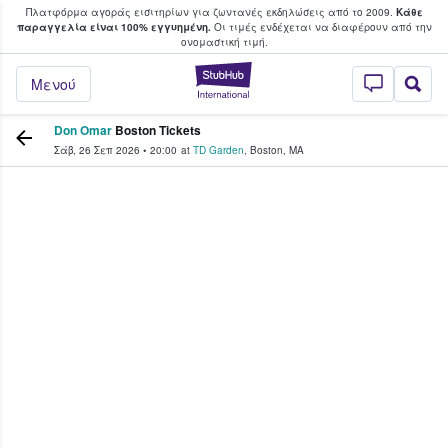
Πλατφόρμα αγοράς εισιτηρίων για ζωντανές εκδηλώσεις από το 2009.
Κάθε
υ οι φαν αγοράζουν και πουλούν εισιτή
παραγγελία είναι 100% εγγυημένη.
Οι τιμές ενδέχεται να διαφέρουν από την
oνομαστική τιμή.
StubHub - Όπου 
Μενού
Don Omar
Boston Tickets
Σάβ, 26 Σεπ 2026
•
20:00
at
TD Garden
,
Boston
,
MA