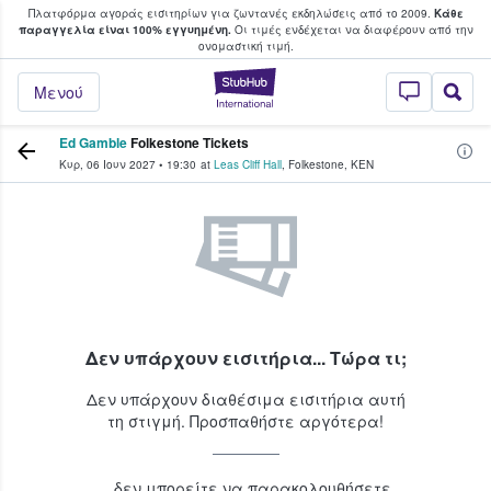
Πλατφόρμα αγοράς εισιτηρίων για ζωντανές εκδηλώσεις από το 2009.
Κάθε
υ οι φαν αγοράζουν και πουλούν εισιτή
παραγγελία είναι 100% εγγυημένη.
Οι τιμές ενδέχεται να διαφέρουν από την
oνομαστική τιμή.
StubHub - Όπου 
Μενού
Ed Gamble
Folkestone Tickets
Κυρ, 06 Ιουν 2027
•
19:30
at
Leas Cliff Hall
,
Folkestone
,
KEN
Δεν υπάρχουν εισιτήρια... Τώρα τι;
Δεν υπάρχουν διαθέσιμα εισιτήρια αυτή
τη στιγμή. Προσπαθήστε αργότερα!
...δεν μπορείτε να παρακολουθήσετε