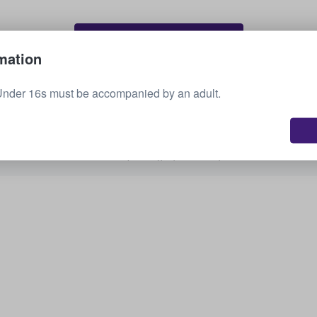
Πώληση των εισιτηρίων σας
mation
Under 16s must be accompanied by an adult.
Εμφάνιση όλων των προσεχών εκδηλώσεων
Σας ενδιαφέρουν άλλες επιλογές;
Ανακαλύψτε τι έχουμε διαθέσιμο.