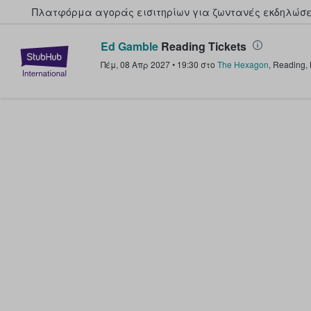
Πλατφόρμα αγοράς εισιτηρίων για ζωντανές εκδηλώσει
Ed Gamble
Reading Tickets
StubHub - Όπου οι φαν αγοράζ
Πέμ, 08 Απρ 2027
•
19:30
στο
The Hexagon
,
Reading
,