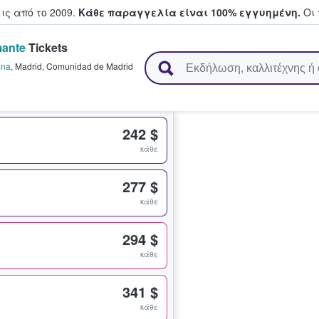
ς από το 2009.
Κάθε παραγγελία είναι 100% εγγυημένη.
Οι 
mante
Tickets
ουν και πουλούν εισιτήρια
ina
,
Madrid
,
Comunidad de Madrid
242 $
κάθε
277 $
κάθε
294 $
κάθε
341 $
κάθε