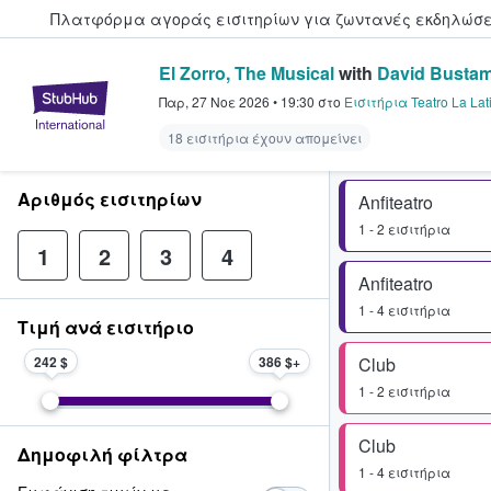
Πλατφόρμα αγοράς εισιτηρίων για ζωντανές εκδηλώσει
El Zorro, The Musical
with
David Busta
StubHub - Όπου οι φαν αγοράζ
Παρ, 27 Νοε 2026
•
19:30
στο
Εισιτήρια Teatro La Lat
18 εισιτήρια έχουν απομείνει
Αριθμός εισιτηρίων
Anfiteatro
1 - 2 εισιτήρια
1
2
3
4
Anfiteatro
1 - 4 εισιτήρια
Τιμή ανά εισιτήριο
242 $
386 $
Club
1 - 2 εισιτήρια
Club
Δημοφιλή φίλτρα
1 - 4 εισιτήρια