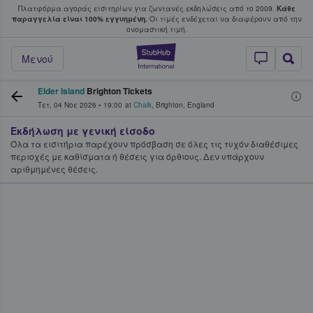
Πλατφόρμα αγοράς εισιτηρίων για ζωντανές εκδηλώσεις από το 2009.
Κάθε
υ οι φαν αγοράζουν και πουλούν εισιτή
παραγγελία είναι 100% εγγυημένη.
Οι τιμές ενδέχεται να διαφέρουν από την
oνομαστική τιμή.
StubHub - Όπου 
Μενού
Elder Island
Brighton Tickets
Τετ, 04 Νοε 2026
•
19:00
at
Chalk
,
Brighton
,
England
Εκδήλωση με γενική είσοδο
Όλα τα εισιτήρια παρέχουν πρόσβαση σε όλες τις τυχόν διαθέσιμες
περιοχές με καθίσματα ή θέσεις για όρθιους. Δεν υπάρχουν
αριθμημένες θέσεις.