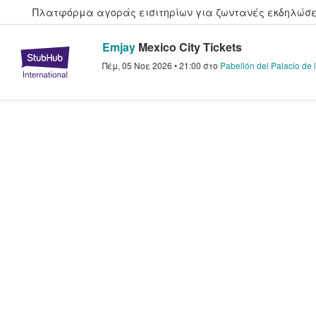
Πλατφόρμα αγοράς εισιτηρίων για ζωντανές εκδηλώσει
Emjay
Mexico City Tickets
StubHub - Όπου οι φαν αγοράζ
Πέμ, 05 Νοε 2026
•
21:00
στο
Pabellón del Palacio de