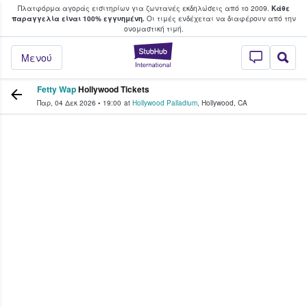
Πλατφόρμα αγοράς εισιτηρίων για ζωντανές εκδηλώσεις από το 2009.
Κάθε
υ οι φαν αγοράζουν και πουλούν εισιτή
παραγγελία είναι 100% εγγυημένη.
Οι τιμές ενδέχεται να διαφέρουν από την
oνομαστική τιμή.
StubHub - Όπου 
Μενού
Fetty Wap
Hollywood Tickets
Παρ, 04 Δεκ 2026
•
19:00
at
Hollywood Palladium
,
Hollywood
,
CA