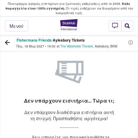
Πλατφόρμα αγοράς εισιτηρίων για ζωντανές εκδηλώσεις από το 2009.
Κάθε
υ οι φαν αγοράζουν και πουλούν εισιτή
παραγγελία είναι 100% εγγυημένη.
Οι τιμές ενδέχεται να διαφέρουν από την
oνομαστική τιμή.
StubHub - Όπου 
Μενού
Fishermans Friends
Aylesbury Tickets
Πέμ, 18 Μαρ 2027
•
19:00
at
The Waterside Theatre
,
Aylesbury
,
BKM
Δεν υπάρχουν εισιτήρια... Τώρα τι;
Δεν υπάρχουν διαθέσιμα εισιτήρια αυτή
τη στιγμή. Προσπαθήστε αργότερα!
...δεν μπορείτε να παρακολουθήσετε