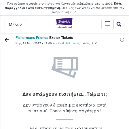
Πλατφόρμα αγοράς εισιτηρίων για ζωντανές εκδηλώσεις από το 2009.
Κάθε
υ οι φαν αγοράζουν και πουλούν εισιτή
παραγγελία είναι 100% εγγυημένη.
Οι τιμές ενδέχεται να διαφέρουν από την
oνομαστική τιμή.
StubHub - Όπου 
Μενού
Fishermans Friends
Exeter Tickets
Κυρ, 21 Μαρ 2027
•
19:00
at
Great Hall Exeter
,
Exeter
,
DEV
Δεν υπάρχουν εισιτήρια... Τώρα τι;
Δεν υπάρχουν διαθέσιμα εισιτήρια αυτή
τη στιγμή. Προσπαθήστε αργότερα!
...δεν μπορείτε να παρακολουθήσετε