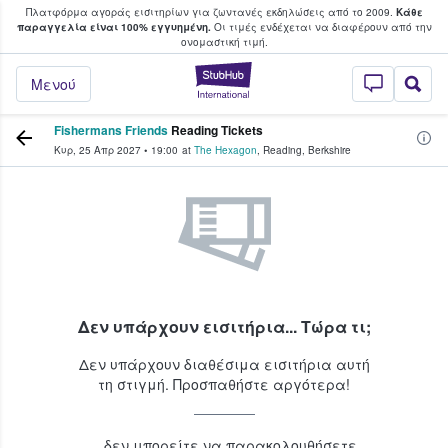
Πλατφόρμα αγοράς εισιτηρίων για ζωντανές εκδηλώσεις από το 2009.
Κάθε
υ οι φαν αγοράζουν και πουλούν εισιτή
παραγγελία είναι 100% εγγυημένη.
Οι τιμές ενδέχεται να διαφέρουν από την
oνομαστική τιμή.
StubHub - Όπου 
Μενού
Fishermans Friends
Reading Tickets
Κυρ, 25 Απρ 2027
•
19:00
at
The Hexagon
,
Reading
,
Berkshire
Δεν υπάρχουν εισιτήρια... Τώρα τι;
Δεν υπάρχουν διαθέσιμα εισιτήρια αυτή
τη στιγμή. Προσπαθήστε αργότερα!
...δεν μπορείτε να παρακολουθήσετε