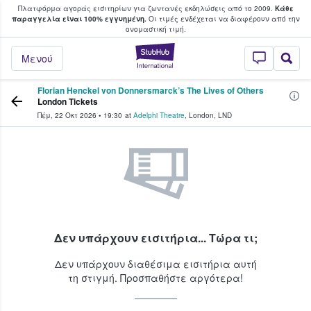
Πλατφόρμα αγοράς εισιτηρίων για ζωντανές εκδηλώσεις από το 2009.
Κάθε
υ οι φαν αγοράζουν και πουλούν εισιτή
παραγγελία είναι 100% εγγυημένη.
Οι τιμές ενδέχεται να διαφέρουν από την
oνομαστική τιμή.
StubHub - Όπου 
Μενού
Florian Henckel von Donnersmarck’s The Lives of Others
London Tickets
Πέμ, 22 Οκτ 2026
•
19:30
at
Adelphi Theatre
,
London
,
LND
Δεν υπάρχουν εισιτήρια... Τώρα τι;
Δεν υπάρχουν διαθέσιμα εισιτήρια αυτή
τη στιγμή. Προσπαθήστε αργότερα!