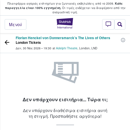
Πλατφόρμα αγοράς εισιτηρίων για ζωντανές εκδηλώσεις από το 2009.
Κάθε
υ οι φαν αγοράζουν και πουλούν εισιτή
παραγγελία είναι 100% εγγυημένη.
Οι τιμές ενδέχεται να διαφέρουν από την
oνομαστική τιμή.
StubHub - Όπου 
Μενού
Florian Henckel von Donnersmarck’s The Lives of Others
London Tickets
Δευ, 30 Νοε 2026
•
19:30
at
Adelphi Theatre
,
London
,
LND
Δεν υπάρχουν εισιτήρια... Τώρα τι;
Δεν υπάρχουν διαθέσιμα εισιτήρια αυτή
τη στιγμή. Προσπαθήστε αργότερα!