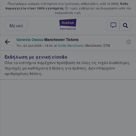
Πλατφόρμα αγοράς εισιτηρίων για ζωντανές εκδηλώσεις από το 2009.
Κάθε
υ οι φαν αγοράζουν και πουλούν εισιτή
παραγγελία είναι 100% εγγυημένη.
Οι τιμές ενδέχεται να διαφέρουν από την
oνομαστική τιμή.
StubHub - Όπου 
Μενού
Genesis Owusu
Manchester Tickets
Τετ, 02 Δεκ 2026
•
19:00
at
Gorilla Manchester
,
Manchester
,
GTM
Εκδήλωση με γενική είσοδο
Όλα τα εισιτήρια παρέχουν πρόσβαση σε όλες τις τυχόν διαθέσιμες
περιοχές με καθίσματα ή θέσεις για όρθιους. Δεν υπάρχουν
αριθμημένες θέσεις.