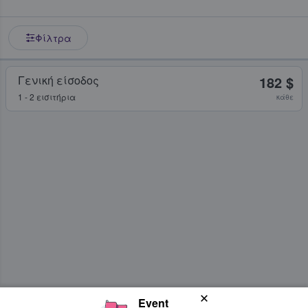
Φίλτρα
Γενική είσοδος
182 $
1 - 2 εισιτήρια
κάθε
Event