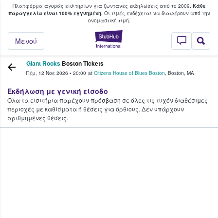
Πλατφόρμα αγοράς εισιτηρίων για ζωντανές εκδηλώσεις από το 2009.
Κάθε
υ οι φαν αγοράζουν και πουλούν εισιτή
παραγγελία είναι 100% εγγυημένη.
Οι τιμές ενδέχεται να διαφέρουν από την
oνομαστική τιμή.
StubHub - Όπου 
Μενού
Giant Rooks
Boston Tickets
Πέμ, 12 Νοε 2026
•
20:00
at
Citizens House of Blues Boston
,
Boston
,
MA
Εκδήλωση με γενική είσοδο
Όλα τα εισιτήρια παρέχουν πρόσβαση σε όλες τις τυχόν διαθέσιμες
περιοχές με καθίσματα ή θέσεις για όρθιους. Δεν υπάρχουν
αριθμημένες θέσεις.