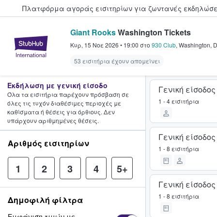
Πλατφόρμα αγοράς εισιτηρίων για ζωντανές εκδηλώσει
Giant Rooks
Washington Tickets
StubHub - Όπου οι φαν αγοράζ
Κυρ, 15 Νοε 2026
•
19:00
στο
930 Club
,
Washington
,
53 εισιτήρια έχουν απομείνει
Εκδήλωση με γενική είσοδο
Γενική είσοδος
Όλα τα εισιτήρια παρέχουν πρόσβαση σε
1 - 4 εισιτήρια
όλες τις τυχόν διαθέσιμες περιοχές με
καθίσματα ή θέσεις για όρθιους. Δεν
υπάρχουν αριθμημένες θέσεις.
Γενική είσοδος
Αριθμός εισιτηρίων
1 - 8 εισιτήρια
1
2
3
4
5+
Γενική είσοδος
1 - 8 εισιτήρια
Δημοφιλή φίλτρα
Εμφάνιση τιμών με