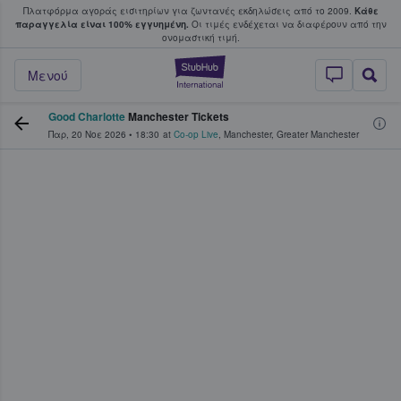
Πλατφόρμα αγοράς εισιτηρίων για ζωντανές εκδηλώσεις από το 2009.
Κάθε
υ οι φαν αγοράζουν και πουλούν εισιτή
παραγγελία είναι 100% εγγυημένη.
Οι τιμές ενδέχεται να διαφέρουν από την
oνομαστική τιμή.
StubHub - Όπου 
Μενού
Good Charlotte
Manchester Tickets
Παρ, 20 Νοε 2026
•
18:30
at
Co-op Live
,
Manchester
,
Greater Manchester