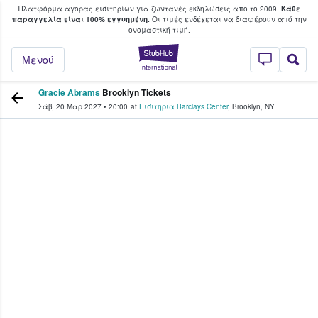
Πλατφόρμα αγοράς εισιτηρίων για ζωντανές εκδηλώσεις από το 2009.
Κάθε
υ οι φαν αγοράζουν και πουλούν εισιτή
παραγγελία είναι 100% εγγυημένη.
Οι τιμές ενδέχεται να διαφέρουν από την
oνομαστική τιμή.
StubHub - Όπου 
Μενού
Gracie Abrams
Brooklyn Tickets
Σάβ, 20 Μαρ 2027
•
20:00
at
Εισιτήρια Barclays Center
,
Brooklyn
,
NY