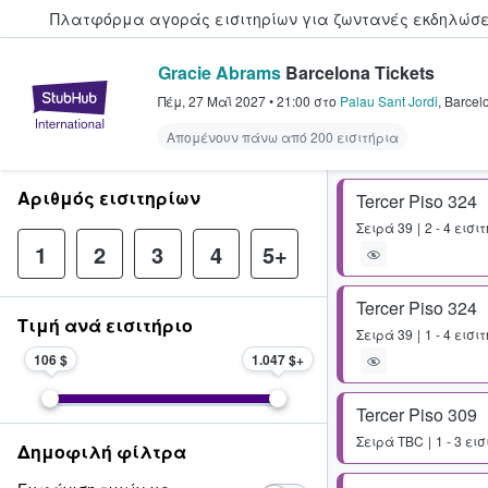
Πλατφόρμα αγοράς εισιτηρίων για ζωντανές εκδηλώσει
Gracie Abrams
Barcelona Tickets
StubHub - Όπου οι φαν αγοράζ
Πέμ, 27 Μαΐ 2027
•
21:00
στο
Palau Sant Jordi
,
Barcel
Απομένουν πάνω από 200 εισιτήρια
Αριθμός εισιτηρίων
Tercer Piso 324
Σειρά
39
2 - 4 εισι
1
2
3
4
5+
Tercer Piso 324
Τιμή ανά εισιτήριο
Σειρά
39
1 - 4 εισι
106 $
1.047 $
Tercer Piso 309
Σειρά
TBC
1 - 3 ει
Δημοφιλή φίλτρα