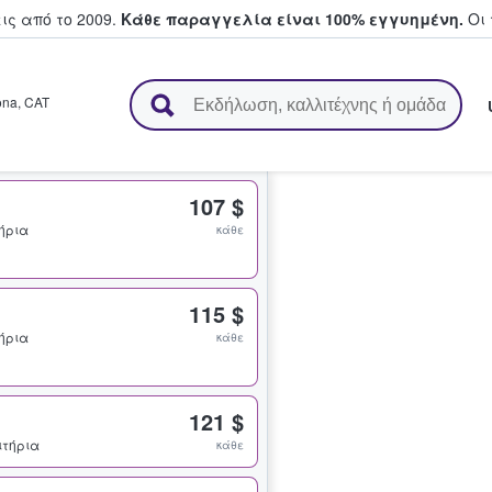
ς από το 2009.
Κάθε παραγγελία είναι 100% εγγυημένη.
Οι 
ουν και πουλούν εισιτήρια
ona
,
CAT
107 $
τήρια
κάθε
115 $
τήρια
κάθε
121 $
σιτήρια
κάθε