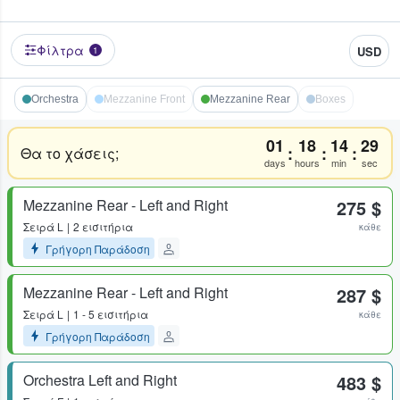
Φίλτρα
USD
1
Orchestra
Mezzanine Front
Mezzanine Rear
Boxes
01
18
14
29
:
:
:
Θα το χάσεις;
days
hours
min
sec
Mezzanine Rear - Left and Right
275 $
Σειρά
L
2 εισιτήρια
κάθε
Γρήγορη Παράδοση
Mezzanine Rear - Left and Right
287 $
Σειρά
L
1 - 5 εισιτήρια
κάθε
Γρήγορη Παράδοση
Orchestra Left and Right
483 $