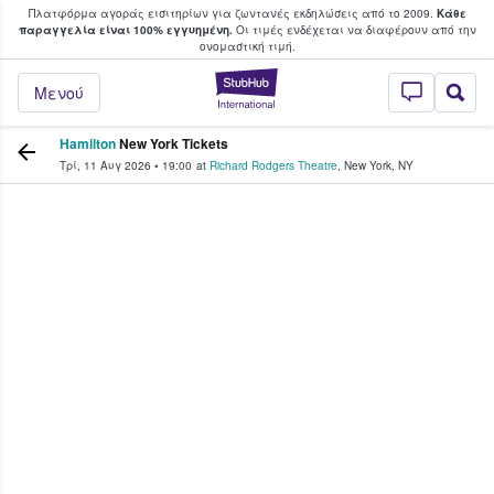
Πλατφόρμα αγοράς εισιτηρίων για ζωντανές εκδηλώσεις από το 2009.
Κάθε
υ οι φαν αγοράζουν και πουλούν εισιτή
παραγγελία είναι 100% εγγυημένη.
Οι τιμές ενδέχεται να διαφέρουν από την
oνομαστική τιμή.
StubHub - Όπου 
Μενού
Hamilton
New York Tickets
Τρί, 11 Αυγ 2026
•
19:00
at
Richard Rodgers Theatre
,
New York
,
NY