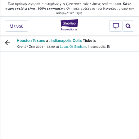
Πλατφόρμα αγοράς εισιτηρίων για ζωντανές εκδηλώσεις από το 2009.
Κάθε
υ οι φαν αγοράζουν και πουλούν εισιτή
παραγγελία είναι 100% εγγυημένη.
Οι τιμές ενδέχεται να διαφέρουν από την
oνομαστική τιμή.
StubHub - Όπου 
Μενού
Houston Texans
at
Indianapolis Colts
Tickets
Κυρ, 27 Σεπ 2026
•
13:00
at
Lucas Oil Stadium
,
Indianapolis
,
IN