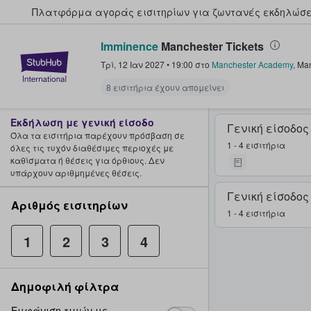
Πλατφόρμα αγοράς εισιτηρίων για ζωντανές εκδηλώσει
Imminence
Manchester Tickets
StubHub - Όπου οι φαν αγοράζ
Τρί, 12 Ιαν 2027
•
19:00
στο
Manchester Academy
,
Man
8 εισιτήρια έχουν απομείνει
Εκδήλωση με γενική είσοδο
Γενική είσοδος
Όλα τα εισιτήρια παρέχουν πρόσβαση σε
1 - 4 εισιτήρια
όλες τις τυχόν διαθέσιμες περιοχές με
καθίσματα ή θέσεις για όρθιους. Δεν
υπάρχουν αριθμημένες θέσεις.
Γενική είσοδος
Αριθμός εισιτηρίων
1 - 4 εισιτήρια
1
2
3
4
Δημοφιλή φίλτρα
Εμφάνιση τιμών με