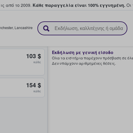
ς από το 2009.
Κάθε παραγγελία είναι 100% εγγυημένη.
Οι 
ουν και πουλούν εισιτήρια
chester
,
Lancashire
Εκδήλωση με γενική είσοδο
103 $
Όλα τα εισιτήρια παρέχουν πρόσβαση σε όλες
κάθε
Δεν υπάρχουν αριθμημένες θέσεις.
154 $
κάθε