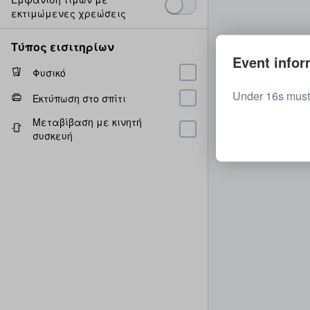
εκτιμώμενες χρεώσεις
Τύπος εισιτηρίων
Event infor
Φυσικό
Under 16s must
Εκτύπωση στο σπίτι
Μεταβίβαση με κινητή
συσκευή