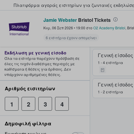
Πλατφόρμα αγοράς εισιτηρίων για ζωντανές εκδηλώσει
Jamie Webster
Bristol Tickets
StubHub - Όπου οι φαν αγοράζ
Κυρ, 06 Σεπ 2026
•
19:00
στο
O2 Academy Bristol
,
Bris
6 εισιτήρια έχουν απομείνει
Εκδήλωση με γενική είσοδο
Γενική είσοδος
Όλα τα εισιτήρια παρέχουν πρόσβαση σε
1 - 4 εισιτήρια
όλες τις τυχόν διαθέσιμες περιοχές με
καθίσματα ή θέσεις για όρθιους. Δεν
υπάρχουν αριθμημένες θέσεις.
Γενική είσοδος
Αριθμός εισιτηρίων
1 - 2 εισιτήρια
1
2
3
4
Δημοφιλή φίλτρα
Εμφάνιση τιμών με