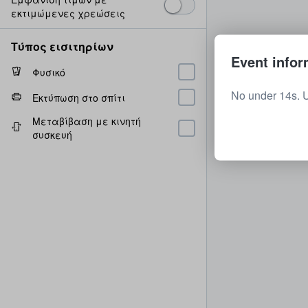
εκτιμώμενες χρεώσεις
Τύπος εισιτηρίων
Event infor
Φυσικό
No under 14s. 
Εκτύπωση στο σπίτι
Μεταβίβαση με κινητή
συσκευή