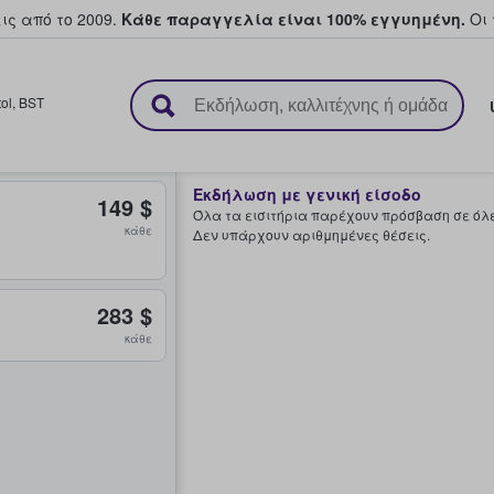
ς από το 2009.
Κάθε παραγγελία είναι 100% εγγυημένη.
Οι 
ουν και πουλούν εισιτήρια
tol
,
BST
Εκδήλωση με γενική είσοδο
149 $
Όλα τα εισιτήρια παρέχουν πρόσβαση σε όλες
κάθε
Δεν υπάρχουν αριθμημένες θέσεις.
283 $
κάθε