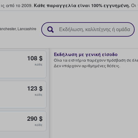
ς από το 2009.
Κάθε παραγγελία είναι 100% εγγυημένη.
Οι 
ουν και πουλούν εισιτήρια
anchester
,
Lancashire
Εκδήλωση με γενική είσοδο
108 $
Όλα τα εισιτήρια παρέχουν πρόσβαση σε όλες
κάθε
Δεν υπάρχουν αριθμημένες θέσεις.
123 $
κάθε
290 $
κάθε