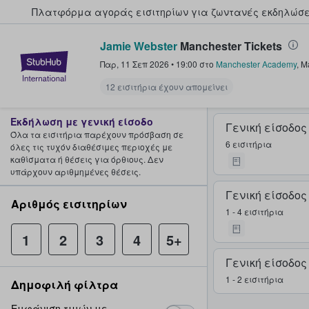
Πλατφόρμα αγοράς εισιτηρίων για ζωντανές εκδηλώσει
Jamie Webster
Manchester Tickets
StubHub - Όπου οι φαν αγοράζ
Παρ, 11 Σεπ 2026
•
19:00
στο
Manchester Academy
,
M
12 εισιτήρια έχουν απομείνει
Εκδήλωση με γενική είσοδο
Γενική είσοδος
Όλα τα εισιτήρια παρέχουν πρόσβαση σε
6 εισιτήρια
όλες τις τυχόν διαθέσιμες περιοχές με
καθίσματα ή θέσεις για όρθιους. Δεν
υπάρχουν αριθμημένες θέσεις.
Γενική είσοδος
Αριθμός εισιτηρίων
1 - 4 εισιτήρια
1
2
3
4
5+
Γενική είσοδος
1 - 2 εισιτήρια
Δημοφιλή φίλτρα
Εμφάνιση τιμών με