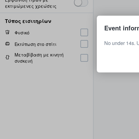
εκτιμώμενες χρεώσεις
Τύπος εισιτηρίων
Event infor
Φυσικό
No under 14s. 
Εκτύπωση στο σπίτι
Μεταβίβαση με κινητή
συσκευή