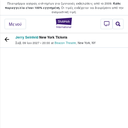
Πλατφόρμα αγοράς εισιτηρίων για ζωντανές εκδηλώσεις από το 2009.
Κάθε
υ οι φαν αγοράζουν και πουλούν εισιτή
παραγγελία είναι 100% εγγυημένη.
Οι τιμές ενδέχεται να διαφέρουν από την
oνομαστική τιμή.
StubHub - Όπου 
Μενού
Jerry Seinfeld
New York Tickets
Σάβ, 09 Ιαν 2027
•
20:00
at
Beacon Theatre
,
New York
,
NY