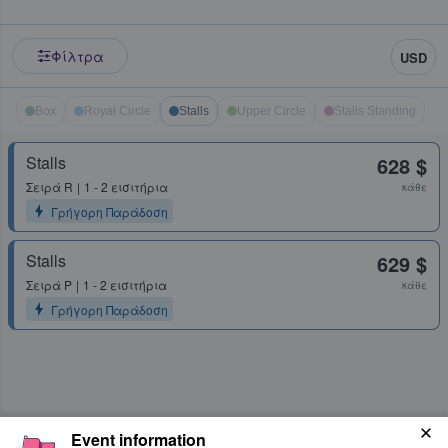
Φίλτρα
USD
Box
Royal Circle
Stalls
Upper Circle
Stalls Standing
Stalls
628 $
Σειρά
R
1 - 2 εισιτήρια
κάθε
Γρήγορη Παράδοση
Stalls
629 $
Σειρά
P
1 - 2 εισιτήρια
κάθε
Γρήγορη Παράδοση
Event information