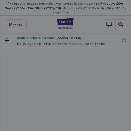
Πλατφόρμα αγοράς εισιτηρίων για ζωντανές εκδηλώσεις από το 2009.
Κάθε
υ οι φαν αγοράζουν και πουλούν εισιτή
παραγγελία είναι 100% εγγυημένη.
Οι τιμές ενδέχεται να διαφέρουν από την
oνομαστική τιμή.
StubHub - Όπου 
Μενού
Jesus Christ Superstar
London Tickets
Πέμ, 27 Αυγ 2026
•
14:30
at
London Palladium
,
London
,
London